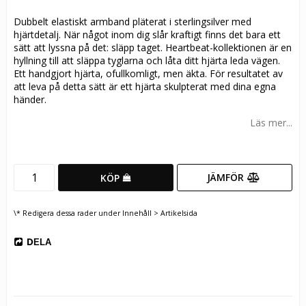
Dubbelt elastiskt armband pläterat i sterlingsilver med
hjärtdetalj. När något inom dig slår kraftigt finns det bara ett
sätt att lyssna på det: släpp taget.
Heartbeat-kollektionen är en
hyllning till att släppa tyglarna och låta ditt hjärta leda vägen.
Ett handgjort hjärta, ofullkomligt, men äkta.
För resultatet av
att leva på detta sätt är ett hjärta skulpterat med dina egna
händer.
Läs mer...
JÄMFÖR
KÖP
\* Redigera dessa rader under Innehåll > Artikelsida
DELA