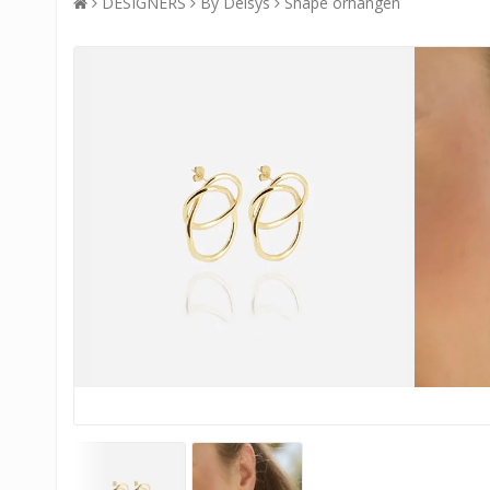
DESIGNERS
By Deisys
Shape örhängen