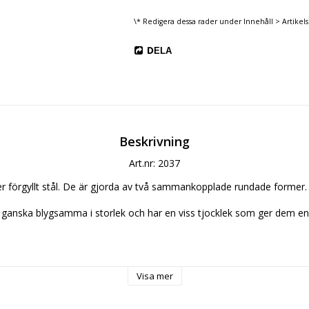
\* Redigera dessa rader under Innehåll > Artikels
DELA
Beskrivning
Art.nr: 2037
ler förgyllt stål. De är gjorda av två sammankopplade rundade former.
anska blygsamma i storlek och har en viss tjocklek som ger dem en f
 g
Visa mer