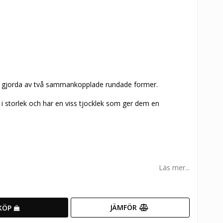
e är gjorda av två sammankopplade rundade former.
storlek och har en viss tjocklek som ger dem en
Läs mer...
JÄMFÖR
KÖP