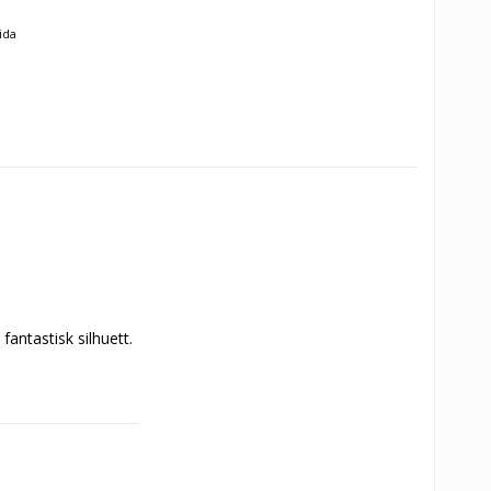
ida
antastisk silhuett.