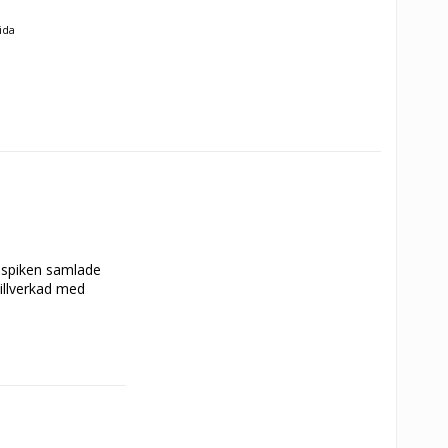
ida
 spiken samlade 
illverkad med 