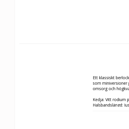
Ett klassiskt berlo
som miniversioner p
omsorg och högkvali
Kedja: Vitt rodium p
Halsbandslängd: Ju
Stenar: Kubisk zirk