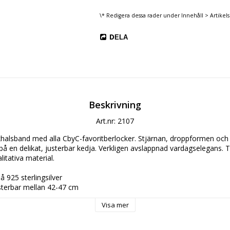
\* Redigera dessa rader under Innehåll > Artikels
DELA
Beskrivning
Art.nr: 2107
ckhalsband med alla CbyC-favoritberlocker. Stjärnan, droppformen och
å en delikat, justerbar kedja. Verkligen avslappnad vardagselegans. T
tativa material.
å 925 sterlingsilver
sterbar mellan 42-47 cm
onia Tillverkad av 100 % återvunnet material
Visa mer