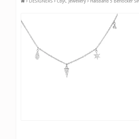
DESIGNERS
CbyC Jewellery
Halsband 5 Berlocker Sil