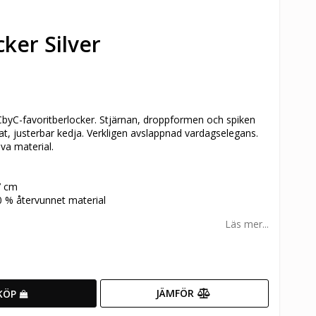
ker Silver
 CbyC-favoritberlocker. Stjärnan, droppformen och spiken
t, justerbar kedja. Verkligen avslappnad vardagselegans.
va material.
7 cm
00 % återvunnet material
Läs mer...
JÄMFÖR
KÖP