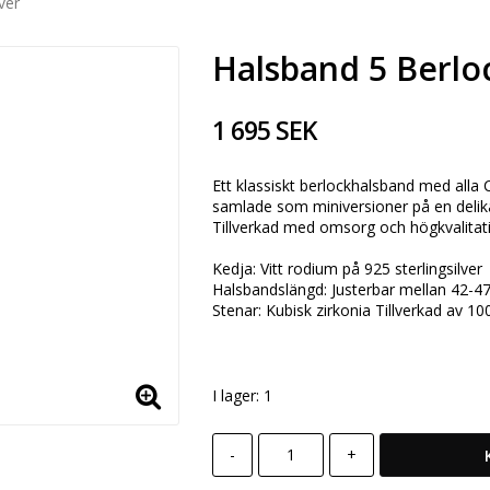
ver
Halsband 5 Berloc
1 695 SEK
Ett klassiskt berlockhalsband med alla
samlade som miniversioner på en delika
Tillverkad med omsorg och högkvalitati
Kedja: Vitt rodium på 925 sterlingsilver
Halsbandslängd: Justerbar mellan 42-4
Stenar: Kubisk zirkonia Tillverkad av 1
I lager: 1
-
+