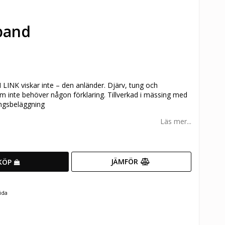
band
INK viskar inte – den anländer.
Djärv, tung och
m inte behöver någon förklaring.
Tillverkad i mässing med
ingsbeläggning
Läs mer...
JÄMFÖR
KÖP
ida