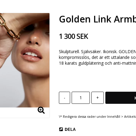
Golden Link Arm
1 300 SEK
Skulpturell.
Självsäker.
Ikonisk.
GOLDEN L
kompromisslös, det är ett uttalande so
18 karats guldplätering och anti-mattn
-
+
\* Redigera dessa rader under Innehåll > Artikels
DELA