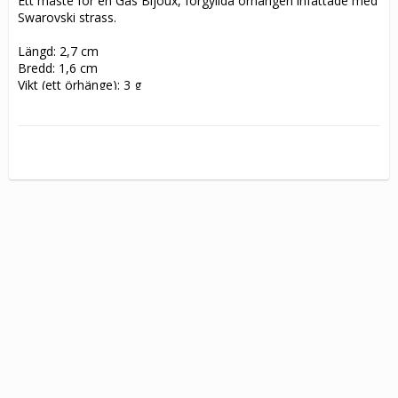
Ett måste för en Gas Bijoux, förgyllda örhängen infattade med 
Swarovski strass.
Längd: 2,7 cm
Bredd: 1,6 cm
Vikt (ett örhänge): 3 g